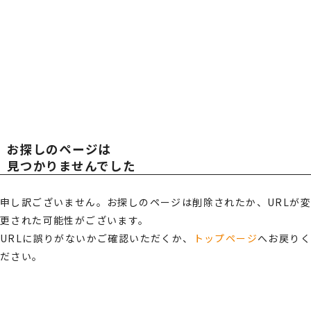
広報・スポンサー活動
お知らせ
TOT
TOT
RECRUIT
採用情報
AL
AL
プライバシーポリシー・
情報セキュリティポリシー
お探しのページは
総合受付窓口
OFF
OFF
見つかりませんでした
0120-519-199
営業時間
申し訳ございません。お探しのページは削除されたか、URLが変
9:00 ～ 18:00（土日祝・夏季休暇・年末年始を除く）
更された可能性がございます。
ICE
ICE
ご相談・お問い合わせ
URLに誤りがないかご確認いただくか、
トップページ
へお戻り
ださい。
メンバーズサイトログイン
サポート