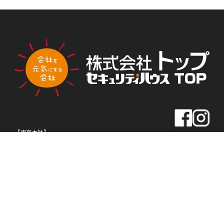
PLA
PLA
トップ新聞のアンケートに答える
NNI
NNI
NG
NG
【東京本社】
住所
〒163-0430
東京都新宿区西新宿2-1-1
新宿三井ビル30F
TEL
03-5320-1919
FAX
03-5320-1939
【名古屋本社】