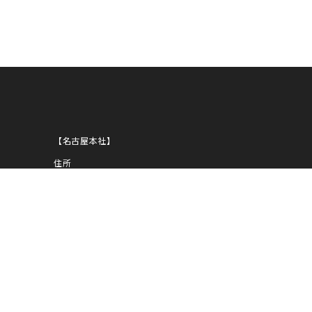
ANNI
【名古屋本社】
住所
〒450-0002
愛知県名古屋市中村区名駅5-29-8
NOBUNAGA第一ビルディング
1939
TEL
052-583-1919
FAX
052-583-1939