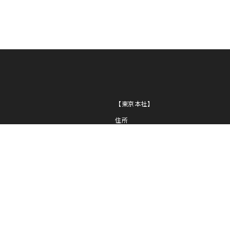
NI
PL
NG
【東京本社】
住所
〒163-0430
東京都新宿区西新宿2-1-1
新宿三井ビル30F
TEL
03-5320-1919
FAX
03-5320-