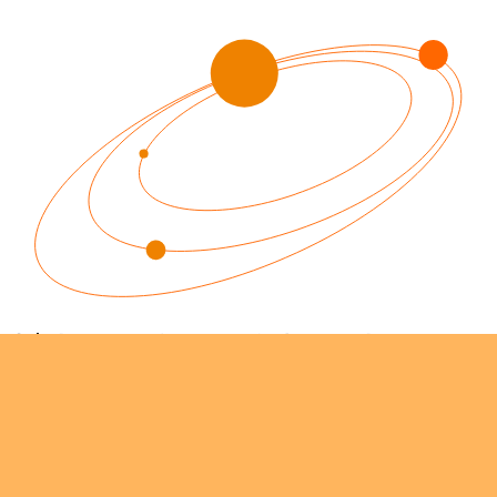
社会への取り組み
SDGsへの取り組み
ESG経営への取り組み
GDX推進
当社の取り組み
ODA・トップ財団への支援
SERVICE
サービス案内
お探しのページは
見つかりませんでした
ビジネスインフラサポート
ITインフラサポート
ビジネスフォン
TwaTwa
デジタル複合機
TOP光
申し訳ございません。お探しのページは削除されたか、UR
防犯セキュリティ
TOP-WEB
URLに誤りがないかご確認いただくか、
トップページ
へお戻
Aqpina
ネットワーク