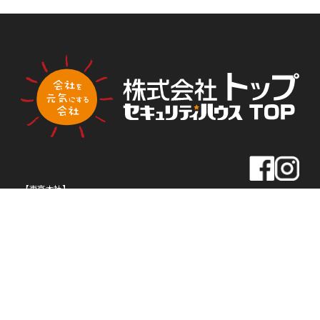
PLA
PLA
トップ新聞のアンケートに答える
NNI
NNI
NG
NG
【東京本社】
住所
〒163-0430
東京都新宿区西新宿2-1-1
新宿三井ビル30F
TEL
03-5320-1919
FAX
03-5320-1939
【名古屋本社】