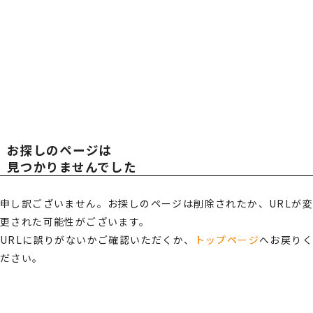
広報・スポンサー活動
お知らせ
TOT
TOT
RECRUIT
採用情報
AL
AL
プライバシーポリシー・
情報セキュリティポリシー
お探しのページは
総合受付窓口
OFF
OFF
見つかりませんでした
0120-519-199
営業時間
申し訳ございません。お探しのページは削除されたか、URLが変
9:00 ～ 18:00（土日祝・夏季休暇・年末年始を除く）
更された可能性がございます。
ICE
ICE
ご相談・お問い合わせ
URLに誤りがないかご確認いただくか、
トップページ
へお戻り
ださい。
メンバーズサイトログイン
サポート