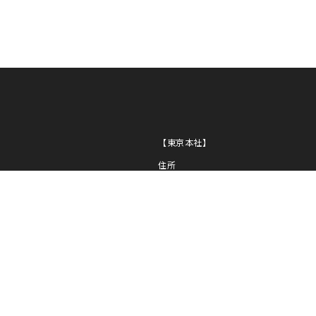
NI
PL
NG
【東京本社】
住所
〒163-0430
東京都新宿区西新宿2-1-1
新宿三井ビル30F
TEL
03-5320-1919
FAX
03-5320-