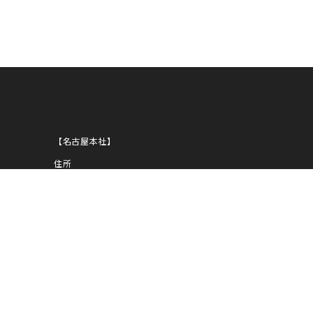
ANNI
【名古屋本社】
住所
〒450-0002
愛知県名古屋市中村区名駅5-29-8
NOBUNAGA第一ビルディング
1939
TEL
052-583-1919
FAX
052-583-1939