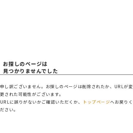
広報・スポンサー活動
お知らせ
TOT
TOT
RECRUIT
採用情報
AL
AL
プライバシーポリシー・
情報セキュリティポリシー
お探しのページは
総合受付窓口
OFF
OFF
見つかりませんでした
0120-519-199
営業時間
申し訳ございません。お探しのページは削除されたか、URLが変
9:00 ～ 18:00（土日祝・夏季休暇・年末年始を除く）
更された可能性がございます。
ICE
ICE
ご相談・お問い合わせ
URLに誤りがないかご確認いただくか、
トップページ
へお戻り
ださい。
メンバーズサイトログイン
サポート