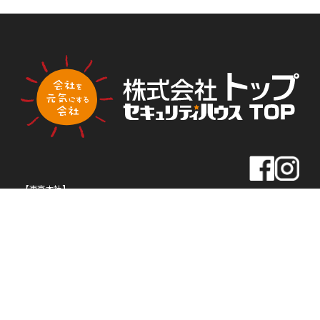
PLA
PLA
トップ新聞のアンケートに答える
NNI
NNI
NG
NG
【東京本社】
住所
〒163-0430
東京都新宿区西新宿2-1-1
新宿三井ビル30F
TEL
03-5320-1919
FAX
03-5320-1939
【名古屋本社】