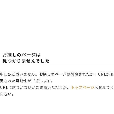
広報・スポンサー活動
お知らせ
TOT
TOT
RECRUIT
採用情報
AL
AL
プライバシーポリシー・
情報セキュリティポリシー
お探しのページは
総合受付窓口
OFF
OFF
見つかりませんでした
0120-519-199
営業時間
申し訳ございません。お探しのページは削除されたか、URLが変
9:00 ～ 18:00（土日祝・夏季休暇・年末年始を除く）
更された可能性がございます。
ICE
ICE
ご相談・お問い合わせ
URLに誤りがないかご確認いただくか、
トップページ
へお戻り
ださい。
メンバーズサイトログイン
サポート