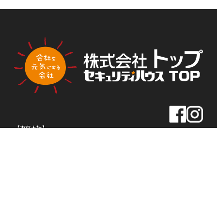
PLA
PLA
トップ新聞のアンケートに答える
NNI
NNI
NG
NG
【東京本社】
住所
〒163-0430
東京都新宿区西新宿2-1-1
新宿三井ビル30F
TEL
03-5320-1919
FAX
03-5320-1939
【名古屋本社】