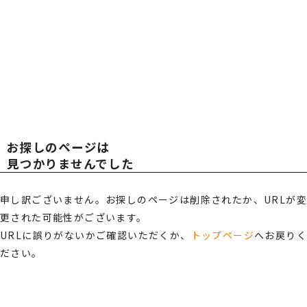
広報・スポンサー活動
お知らせ
TOT
TOT
RECRUIT
採用情報
AL
AL
プライバシーポリシー・
情報セキュリティポリシー
お探しのページは
総合受付窓口
OFF
OFF
見つかりませんでした
0120-519-199
営業時間
申し訳ございません。お探しのページは削除されたか、URLが変
9:00 ～ 18:00（土日祝・夏季休暇・年末年始を除く）
更された可能性がございます。
ICE
ICE
ご相談・お問い合わせ
URLに誤りがないかご確認いただくか、
トップページ
へお戻り
ださい。
メンバーズサイトログイン
サポート