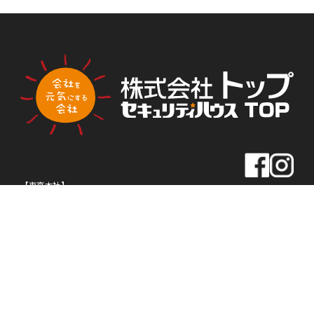
PLA
PLA
トップ新聞のアンケートに答える
NNI
NNI
NG
NG
【東京本社】
住所
〒163-0430
東京都新宿区西新宿2-1-1
新宿三井ビル30F
TEL
03-5320-1919
FAX
03-5320-1939
【名古屋本社】