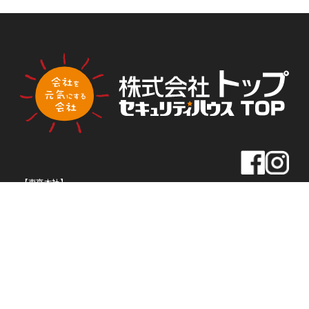
PLA
PLA
トップ新聞のアンケートに答える
NNI
NNI
NG
NG
【東京本社】
住所
〒163-0430
東京都新宿区西新宿2-1-1
新宿三井ビル30F
TEL
03-5320-1919
FAX
03-5320-1939
【名古屋本社】