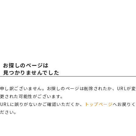
広報・スポンサー活動
お知らせ
TOT
TOT
RECRUIT
採用情報
AL
AL
プライバシーポリシー・
情報セキュリティポリシー
お探しのページは
総合受付窓口
OFF
OFF
見つかりませんでした
0120-519-199
営業時間
申し訳ございません。お探しのページは削除されたか、URLが変
9:00 ～ 18:00（土日祝・夏季休暇・年末年始を除く）
更された可能性がございます。
ICE
ICE
ご相談・お問い合わせ
URLに誤りがないかご確認いただくか、
トップページ
へお戻り
ださい。
メンバーズサイトログイン
サポート