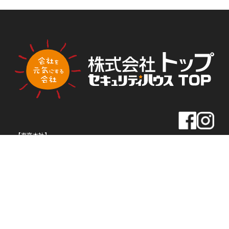
PLA
PLA
トップ新聞のアンケートに答える
NNI
NNI
NG
NG
【東京本社】
住所
〒163-0430
東京都新宿区西新宿2-1-1
新宿三井ビル30F
TEL
03-5320-1919
FAX
03-5320-1939
【名古屋本社】