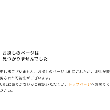
広報・スポンサー活動
お知らせ
TOT
TOT
RECRUIT
採用情報
AL
AL
プライバシーポリシー・
情報セキュリティポリシー
お探しのページは
総合受付窓口
OFF
OFF
見つかりませんでした
0120-519-199
営業時間
申し訳ございません。お探しのページは削除されたか、URLが変
9:00 ～ 18:00（土日祝・夏季休暇・年末年始を除く）
更された可能性がございます。
ICE
ICE
ご相談・お問い合わせ
URLに誤りがないかご確認いただくか、
トップページ
へお戻り
ださい。
メンバーズサイトログイン
サポート