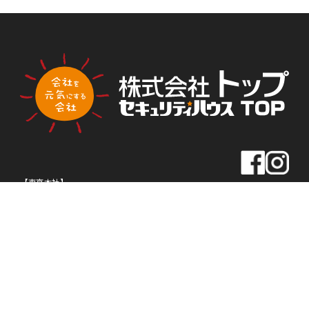
PLA
PLA
トップ新聞のアンケートに答える
NNI
NNI
NG
NG
【東京本社】
住所
〒163-0430
東京都新宿区西新宿2-1-1
新宿三井ビル30F
TEL
03-5320-1919
FAX
03-5320-1939
【名古屋本社】