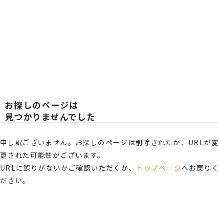
広報・スポンサー活動
お知らせ
TOT
TOT
RECRUIT
採用情報
AL
AL
プライバシーポリシー・
情報セキュリティポリシー
お探しのページは
総合受付窓口
OFF
OFF
見つかりませんでした
0120-519-199
営業時間
申し訳ございません。お探しのページは削除されたか、URLが変
9:00 ～ 18:00（土日祝・夏季休暇・年末年始を除く）
更された可能性がございます。
ICE
ICE
ご相談・お問い合わせ
URLに誤りがないかご確認いただくか、
トップページ
へお戻り
ださい。
メンバーズサイトログイン
サポート