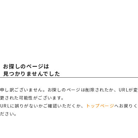
広報・スポンサー活動
お知らせ
TOT
TOT
RECRUIT
採用情報
AL
AL
プライバシーポリシー・
情報セキュリティポリシー
お探しのページは
総合受付窓口
OFF
OFF
見つかりませんでした
0120-519-199
営業時間
申し訳ございません。お探しのページは削除されたか、URLが変
9:00 ～ 18:00（土日祝・夏季休暇・年末年始を除く）
更された可能性がございます。
ICE
ICE
ご相談・お問い合わせ
URLに誤りがないかご確認いただくか、
トップページ
へお戻り
ださい。
メンバーズサイトログイン
サポート