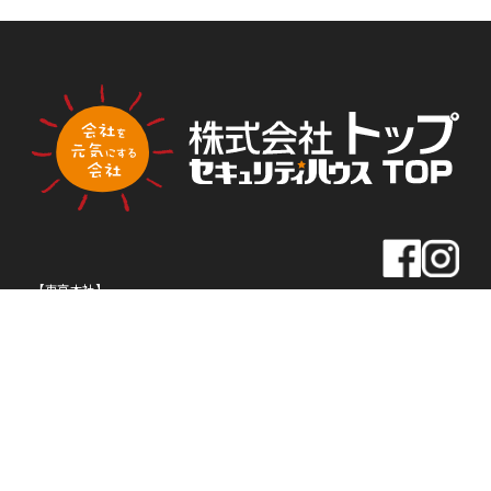
PLA
PLA
トップ新聞のアンケートに答える
NNI
NNI
NG
NG
【東京本社】
住所
〒163-0430
東京都新宿区西新宿2-1-1
新宿三井ビル30F
TEL
03-5320-1919
FAX
03-5320-1939
【名古屋本社】