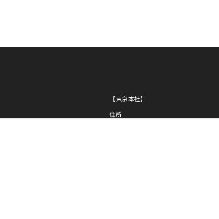
NI
PL
NG
【東京本社】
住所
〒163-0430
東京都新宿区西新宿2-1-1
新宿三井ビル30F
TEL
03-5320-1919
FAX
03-5320-