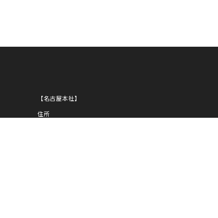
ANNI
【名古屋本社】
住所
〒450-0002
愛知県名古屋市中村区名駅5-29-8
NOBUNAGA第一ビルディング
1939
TEL
052-583-1919
FAX
052-583-1939