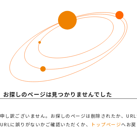
社会への取り組み
SDGsへの取り組み
ESG経営への取り組み
GDX推進
当社の取り組み
ODA・トップ財団への支援
SERVICE
サービス案内
お探しのページは
見つかりませんでした
ビジネスインフラサポート
ITインフラサポート
ビジネスフォン
TwaTwa
デジタル複合機
TOP光
申し訳ございません。お探しのページは削除されたか、UR
防犯セキュリティ
TOP-WEB
URLに誤りがないかご確認いただくか、
トップページ
へお戻
Aqpina
ネットワーク