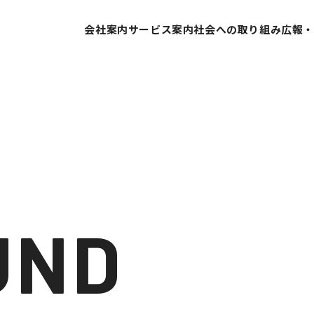
会社案内
サービス案内
社会への取り組み
広報
代表挨拶
SDGsへの取り組み
会社概要
ESG経営への取り組み
営業所案内
GDX推進
業績推移
当社の取り組み
会社沿革
組織体制
UND