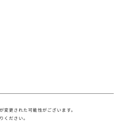
トップの幅広いサービス
M＆A事業
リサイクル事業
Lが変更された可能性がございます。
トラベル事業
りください。