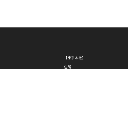
NI
PL
NG
【東京本社】
住所
〒163-0430
東京都新宿区西新宿2-1-1
新宿三井ビル30F
TEL
03-5320-1919
FAX
03-5320-