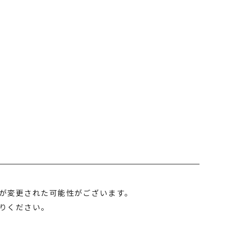
トップの幅広いサービス
M＆A事業
リサイクル事業
Lが変更された可能性がございます。
トラベル事業
りください。