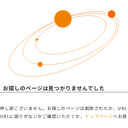
社会への取り組み
SDGsへの取り組み
ESG経営への取り組み
GDX推進
当社の取り組み
ODA・トップ財団への支援
SERVICE
サービス案内
お探しのページは
見つかりませんでした
ビジネスインフラサポート
ITインフラサポート
ビジネスフォン
TwaTwa
デジタル複合機
TOP光
申し訳ございません。お探しのページは削除されたか、UR
防犯セキュリティ
TOP-WEB
URLに誤りがないかご確認いただくか、
トップページ
へお戻
Aqpina
ネットワーク