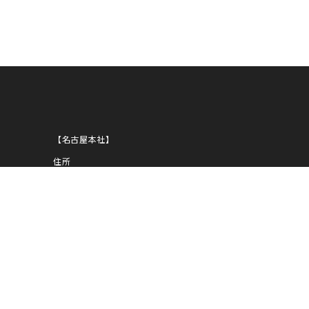
ANNI
【名古屋本社】
住所
〒450-0002
愛知県名古屋市中村区名駅5-29-8
NOBUNAGA第一ビルディング
1939
TEL
052-583-1919
FAX
052-583-1939