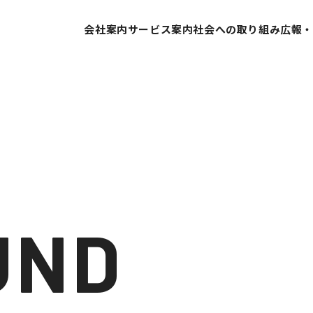
会社案内
サービス案内
社会への取り組み
広報
代表挨拶
SDGsへの取り組み
会社概要
ESG経営への取り組み
営業所案内
GDX推進
業績推移
当社の取り組み
会社沿革
組織体制
UND