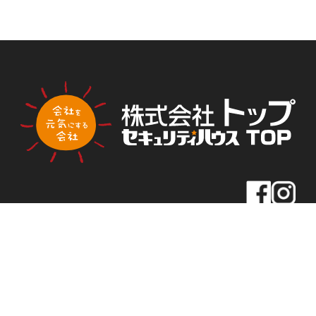
PLA
PLA
トップ新聞のアンケートに答える
NNI
NNI
NG
NG
【東京本社】
住所
〒163-0430
東京都新宿区西新宿2-1-1
新宿三井ビル30F
TEL
03-5320-1919
FAX
03-5320-1939