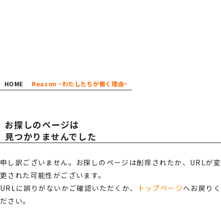
広報・スポンサー活動
お知らせ
RECRUIT
TOT
TOT
採用情報
AL
AL
プライバシーポリシー・
HOME
Reason ~わたしたちが働く理由~
情報セキュリティポリシー
総合受付窓口
0120-519-199
OFF
OFF
お探しのページは
見つかりませんでした
営業時間
9:00 ～ 18:00（土日祝・夏季休暇・年末年始を除く）
ご相談・お問い合わせ
申し訳ございません。お探しのページは削除されたか、URLが変
ICE
ICE
更された可能性がございます。
メンバーズサイトログイン
URLに誤りがないかご確認いただくか、
トップページ
へお戻り
ださい。
サポート