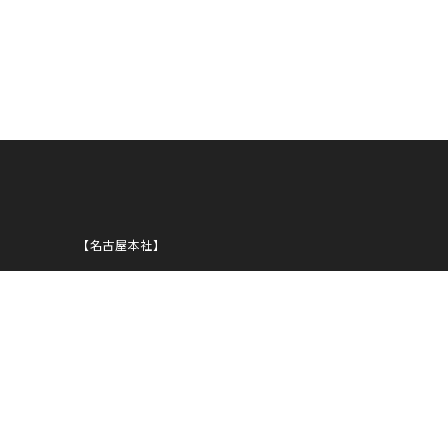
ANNI
【名古屋本社】
住所
〒450-0002
愛知県名古屋市中村区名駅5-29-8
NOBUNAGA第一ビルディング
1939
TEL
052-583-1919
FAX
052-583-1939