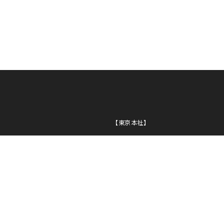
NI
PL
NG
【東京本社】
住所
〒163-0430
東京都新宿区西新宿2-1-1
新宿三井ビル30F
TEL
03-5320-1919
FAX
03-5320-