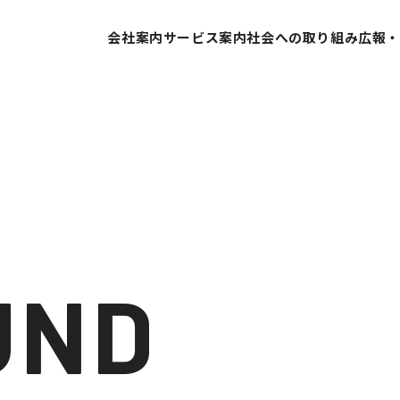
会社案内
サービス案内
社会への取り組み
広報
代表挨拶
SDGsへの取り組み
会社概要
ESG経営への取り組み
営業所案内
GDX推進
業績推移
当社の取り組み
会社沿革
組織体制
UND