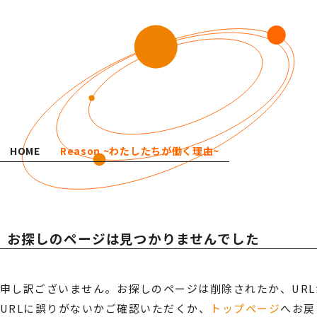
社会への取り組み
SDGsへの取り組み
ESG経営への取り組み
GDX推進
当社の取り組み
ODA・トップ財団への支援
SERVICE
HOME
Reason ~わたしたちが働く理由~
サービス案内
ビジネスインフラサポート
ITインフラサポート
お探しのページは
見つかりませんでした
ビジネスフォン
TwaTwa
デジタル複合機
TOP光
防犯セキュリティ
TOP-WEB
申し訳ございません。お探しのページは削除されたか、UR
Aqpina
ネットワーク
URLに誤りがないかご確認いただくか、
トップページ
へお戻