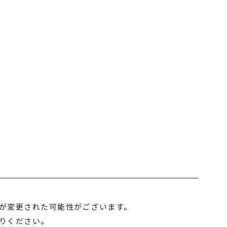
トップの幅広いサービス
M＆A事業
リサイクル事業
トラベル事業
Lが変更された可能性がございます。
りください。