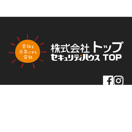
PLA
PLA
トップ新聞のアンケートに答える
NNI
NNI
NG
NG
【東京本社】
住所
〒163-0430
東京都新宿区西新宿2-1-1
新宿三井ビル30F
TEL
03-5320-1919
FAX
03-5320-1939