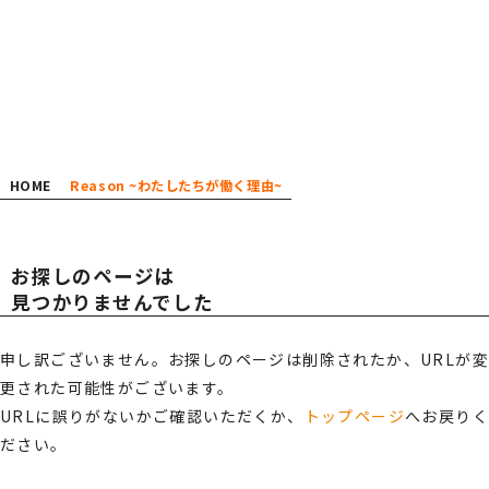
広報・スポンサー活動
お知らせ
RECRUIT
TOT
TOT
採用情報
AL
AL
プライバシーポリシー・
HOME
Reason ~わたしたちが働く理由~
情報セキュリティポリシー
総合受付窓口
0120-519-199
OFF
OFF
お探しのページは
見つかりませんでした
営業時間
9:00 ～ 18:00（土日祝・夏季休暇・年末年始を除く）
ご相談・お問い合わせ
申し訳ございません。お探しのページは削除されたか、URLが変
ICE
ICE
更された可能性がございます。
メンバーズサイトログイン
URLに誤りがないかご確認いただくか、
トップページ
へお戻り
ださい。
サポート