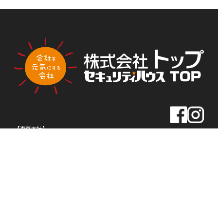
PLA
PLA
トップ新聞のアンケートに答える
NNI
NNI
NG
NG
【東京本社】
住所
〒163-0430
東京都新宿区西新宿2-1-1
新宿三井ビル30F
TEL
03-5320-1919
FAX
03-5320-1939
【名古屋本社】