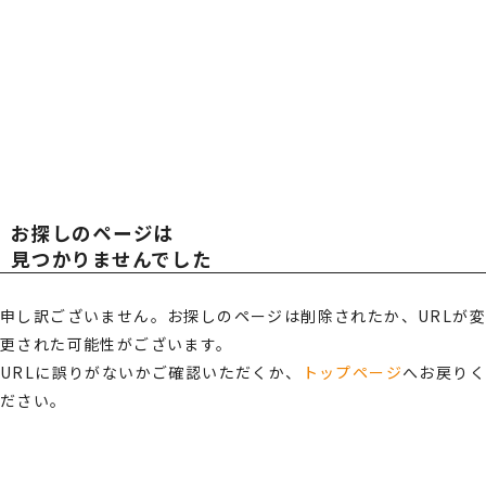
広報・スポンサー活動
お知らせ
TOT
TOT
RECRUIT
採用情報
AL
AL
プライバシーポリシー・
情報セキュリティポリシー
お探しのページは
総合受付窓口
OFF
OFF
見つかりませんでした
0120-519-199
営業時間
申し訳ございません。お探しのページは削除されたか、URLが変
9:00 ～ 18:00（土日祝・夏季休暇・年末年始を除く）
更された可能性がございます。
ICE
ICE
ご相談・お問い合わせ
URLに誤りがないかご確認いただくか、
トップページ
へお戻り
ださい。
メンバーズサイトログイン
サポート