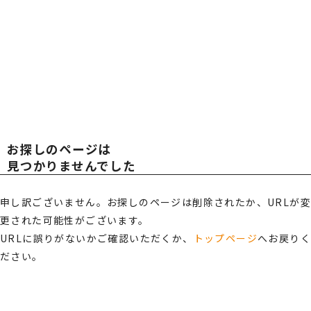
広報・スポンサー活動
お知らせ
TOT
TOT
RECRUIT
採用情報
AL
AL
プライバシーポリシー・
情報セキュリティポリシー
お探しのページは
総合受付窓口
OFF
OFF
見つかりませんでした
0120-519-199
営業時間
申し訳ございません。お探しのページは削除されたか、URLが変
9:00 ～ 18:00（土日祝・夏季休暇・年末年始を除く）
更された可能性がございます。
ICE
ICE
ご相談・お問い合わせ
URLに誤りがないかご確認いただくか、
トップページ
へお戻り
ださい。
メンバーズサイトログイン
サポート