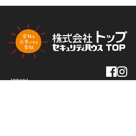
PLA
PLA
トップ新聞のアンケートに答える
NNI
NNI
NG
NG
【東京本社】
住所
〒163-0430
東京都新宿区西新宿2-1-1
新宿三井ビル30F
TEL
03-5320-1919
FAX
03-5320-1939
【名古屋本社】