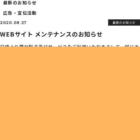
最新のお知らせ
ビジネスフォン
デジタル複合機
防犯セキュリティ
広告・宣伝活動
Aqpina
T-PLANNER
空調関連
TOPLED
2020.08.27
最新のお知らせ
TOPでんき
WEBサイト メンテナンスのお知らせ
日頃より弊社製品及びサービスをご利用いただきまして、
誠にあ
ITインフラサポート
りがとうございます。
TwaTwa
TOP光
TOP-WEB
弊社WEBサイトは2020年8月29日（土）にメンテナンスの実施
ネットワーク
オフィスIT支援
を予定しております。
お客様にはご不便をおかけいたしますが、
何卒ご理解いただきま
トップの幅広いサービス
すようお願い申し上げます。
M＆A事業
リサイクル事業
トラベル事業
メンテナンスの予定については、以下の通りとなります。
【メンテナンス予定日時】
導入事例
トップの特徴
アフターサービス
2020年8月29日 土曜日 0:00～1:00
※ メンテナンス作業は1時間を予定しております
PUBLICITY
NEWS
※ メンテナンス作業中はWEBサイトの全サービスがご利用いた