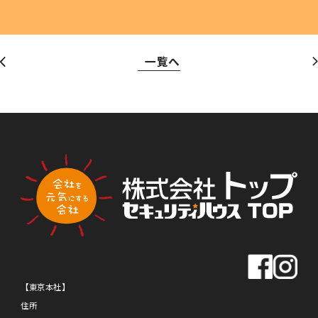
広報・スポンサー活動
お知らせ
だけません
RECRUIT
採用情報
一覧へ
TOT
TOT
プライバシーポリシー・
情報セキュリティポリシー
総合受付窓口
0120-519-199
AL
AL
営業時間
9:00 ～ 18:00（土日祝・夏季休暇・年末年始を除く）
ご相談・お問い合わせ
OFF
OFF
メンバーズサイトログイン
【東京本社】
サポート
住所