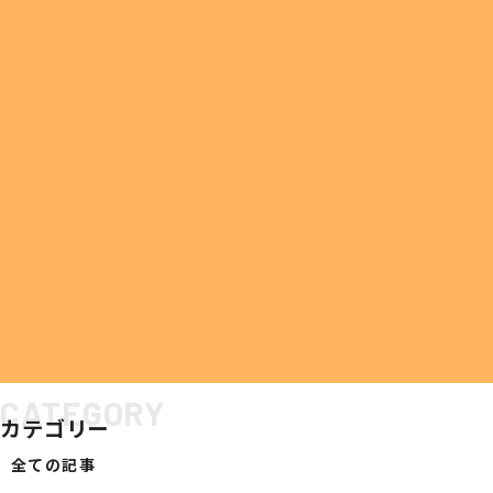
COMPANY
ATTEMPT
会社案内
社会への取り組み
お知らせ
代表挨拶
SDGsへの取り組み
会社概要
ESG経営への取り組み
営業所案内
GDX推進
HOME
お知らせ
最新のお知らせ
業績推移
当社の取り組み
WEBサイト メンテナンスのお知らせ
会社沿革
ODA・トップ財団への支援
組織体制
SERVICE
CATEGORY
カテゴリー
サービス案内
全ての記事
ビジネスインフラサポート