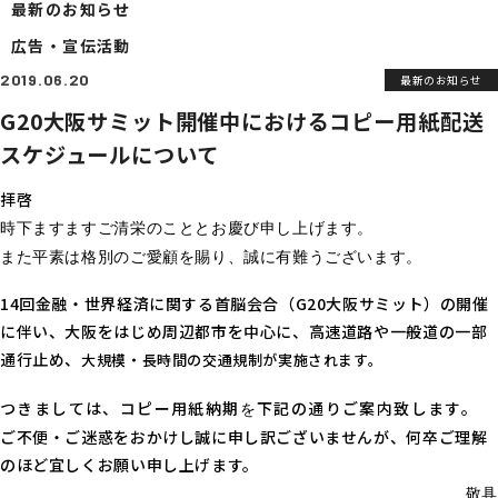
最新のお知らせ
ビジネスフォン
デジタル複合機
防犯セキュリティ
広告・宣伝活動
Aqpina
T-PLANNER
空調関連
TOPLED
2019.06.20
最新のお知らせ
TOPでんき
G20大阪サミット開催中におけるコピー用紙配送
スケジュールについて
ITインフラサポート
拝啓
TwaTwa
TOP光
TOP-WEB
ネットワーク
オフィスIT支援
時下ますますご清栄のこととお慶び申し上げます。
また平素は格別のご愛顧を賜り、誠に有難うございます。
14回金融・世界経済に関する首脳会合（G20大阪サミット）
の開催
トップの幅広いサービス
に伴い、大阪をはじめ周辺都市を中心に、高速道路や一般道の一部
M＆A事業
リサイクル事業
トラベル事業
通行止め
、
大規模・長時間の交通規制が実施されます。
つきましては、コピー用紙納期
下記の通りご案内致します。
を
導入事例
トップの特徴
アフターサービス
ご不便・ご迷惑をおかけし誠に申し訳ございませんが、何卒ご理解
のほど宜しくお願い申し上げます。
PUBLICITY
NEWS
敬具