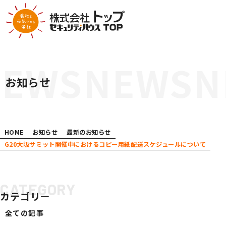
COMPANY
ATTEMPT
会社案内
社会への取り組み
お知らせ
代表挨拶
SDGsへの取り組み
会社概要
ESG経営への取り組み
営業所案内
GDX推進
HOME
お知らせ
最新のお知らせ
業績推移
当社の取り組み
G20大阪サミット開催中におけるコピー用紙配送スケジュールについて
会社沿革
ODA・トップ財団への支援
組織体制
SERVICE
CATEGORY
カテゴリー
サービス案内
全ての記事
ビジネスインフラサポート