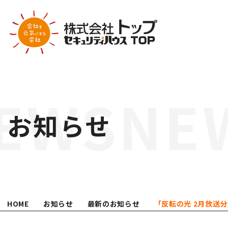
COMPANY
会社案内
お知らせ
代表挨拶
会社概要
営業所案内
業績推移
会社沿革
HOME
お知らせ
最新のお知らせ
「反転の光 2月放送
組織体制
ATTEMPT