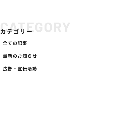
社会への取り組み
CATEGORY
SDGsへの取り組み
カテゴリー
ESG経営への取り組み
GDX推進
全ての記事
当社の取り組み
最新のお知らせ
ODA・トップ財団への支援
SERVICE
広告・宣伝活動
サービス案内
ビジネスインフラサポート
ITインフラサポート
ビジネスフォン
TwaTwa
デジタル複合機
TOP光
防犯セキュリティ
TOP-WEB
Aqpina
ネットワーク