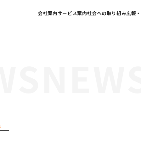
会社案内
サービス案内
社会への取り組み
広報
代表挨拶
SDGsへの取り組み
会社概要
ESG経営への取り組み
営業所案内
GDX推進
業績推移
当社の取り組み
会社沿革
組織体制
分」