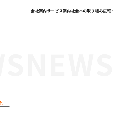
会社案内
サービス案内
社会への取り組み
広報
代表挨拶
SDGsへの取り組み
会社概要
ESG経営への取り組み
営業所案内
GDX推進
業績推移
当社の取り組み
会社沿革
組織体制
分」