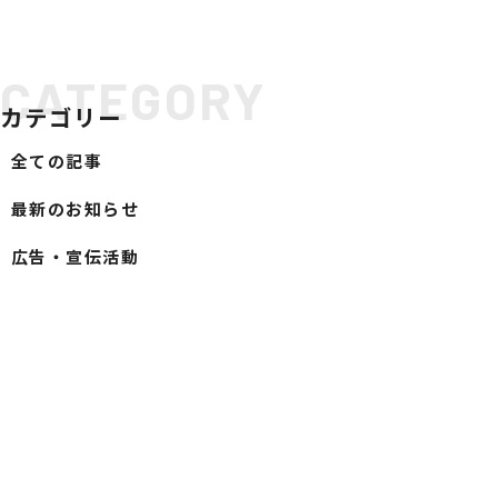
社会への取り組み
CATEGORY
SDGsへの取り組み
カテゴリー
ESG経営への取り組み
GDX推進
全ての記事
当社の取り組み
最新のお知らせ
ODA・トップ財団への支援
SERVICE
広告・宣伝活動
サービス案内
ビジネスインフラサポート
ITインフラサポート
ビジネスフォン
TwaTwa
デジタル複合機
TOP光
防犯セキュリティ
TOP-WEB
Aqpina
ネットワーク