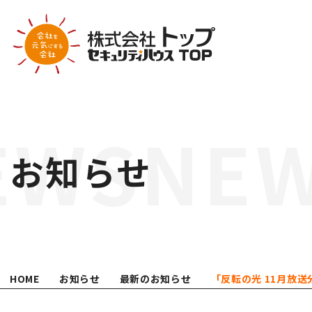
COMPANY
会社案内
お知らせ
代表挨拶
会社概要
営業所案内
業績推移
会社沿革
HOME
お知らせ
最新のお知らせ
「反転の光 11月放送
組織体制
ATTEMPT