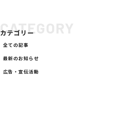
社会への取り組み
CATEGORY
SDGsへの取り組み
カテゴリー
ESG経営への取り組み
GDX推進
全ての記事
当社の取り組み
最新のお知らせ
ODA・トップ財団への支援
SERVICE
広告・宣伝活動
サービス案内
ビジネスインフラサポート
ITインフラサポート
ビジネスフォン
TwaTwa
デジタル複合機
TOP光
防犯セキュリティ
TOP-WEB
Aqpina
ネットワーク