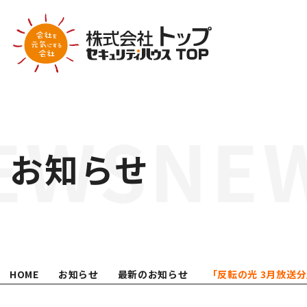
COMPANY
会社案内
お知らせ
代表挨拶
会社概要
営業所案内
業績推移
会社沿革
HOME
お知らせ
最新のお知らせ
「反転の光 3月放送
組織体制
ATTEMPT