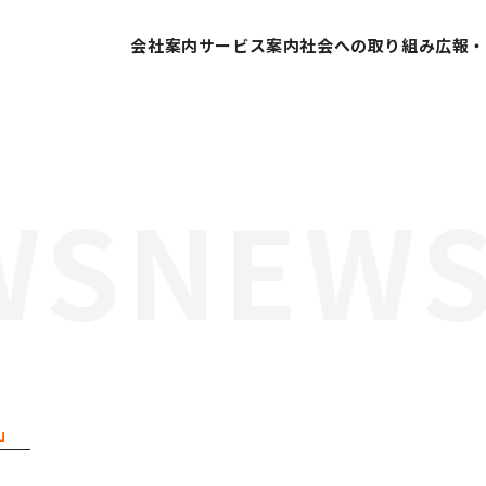
会社案内
サービス案内
社会への取り組み
広報
代表挨拶
SDGsへの取り組み
会社概要
ESG経営への取り組み
営業所案内
GDX推進
業績推移
当社の取り組み
会社沿革
組織体制
分」