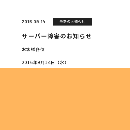
2016.09.14
最新のお知らせ
サーバー障害のお知らせ
お客様各位
2016年9月14日（水）
平素は弊社サービスをご利用いただき、誠にありが
現在、レンタルサーバーサービスをご利用中の一部
サーバー通信障害が発生しております。
トップの幅広いサービス
この障害により、現在以下のサービスがご利用頂け
M＆A事業
リサイクル事業
・メール送受信不可
トラベル事業
現在、復旧作業を行っております。