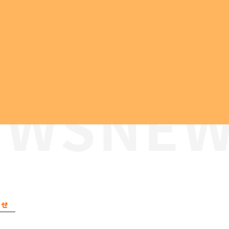
会社案内
サービス案内
社会への取り組み
広報
代表挨拶
SDGsへの取り組み
会社概要
ESG経営への取り組み
営業所案内
GDX推進
業績推移
当社の取り組み
会社沿革
組織体制
らせ