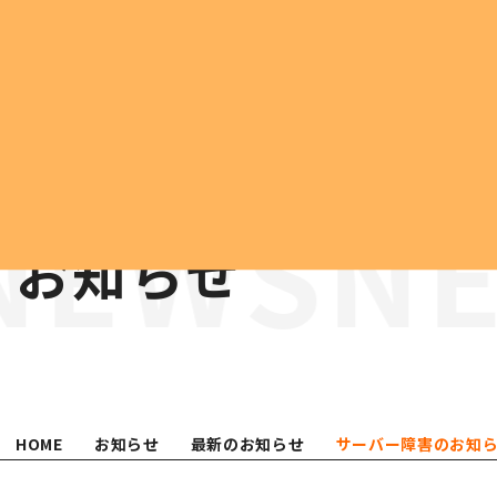
COMPANY
会社案内
お知らせ
代表挨拶
会社概要
営業所案内
業績推移
会社沿革
HOME
お知らせ
最新のお知らせ
サーバー障害のお知
組織体制
ATTEMPT