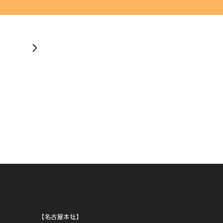
せんが復旧まで今しばらくお待ちください。
TAL
FICE
【名古屋本社】