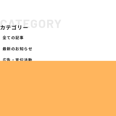
社会への取り組み
CATEGORY
SDGsへの取り組み
カテゴリー
ESG経営への取り組み
GDX推進
全ての記事
当社の取り組み
最新のお知らせ
ODA・トップ財団への支援
SERVICE
広告・宣伝活動
サービス案内
ビジネスインフラサポート
ITインフラサポート
ビジネスフォン
TwaTwa
デジタル複合機
TOP光
防犯セキュリティ
TOP-WEB
Aqpina
ネットワーク