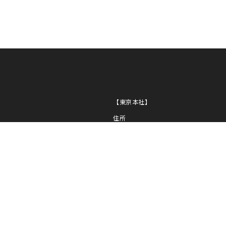
NI
PL
NG
【東京本社】
住所
〒163-0430
東京都新宿区西新宿2-1-1
新宿三井ビル30F
TEL
03-5320-1919
FAX
03-5320-