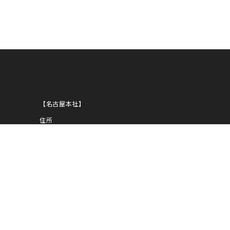
ANNI
【名古屋本社】
住所
〒450-0002
愛知県名古屋市中村区名駅5-29-8
NOBUNAGA第一ビルディング
1939
TEL
052-583-1919
FAX
052-583-1939