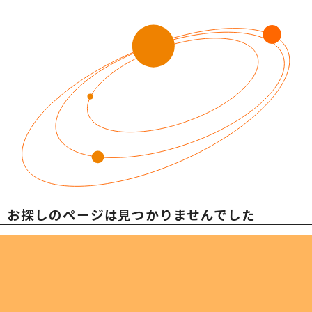
社会への取り組み
SDGsへの取り組み
ESG経営への取り組み
GDX推進
当社の取り組み
ODA・トップ財団への支援
SERVICE
サービス案内
お探しのページは
見つかりませんでした
ビジネスインフラサポート
ITインフラサポート
ビジネスフォン
TwaTwa
デジタル複合機
TOP光
申し訳ございません。お探しのページは削除されたか、UR
防犯セキュリティ
TOP-WEB
URLに誤りがないかご確認いただくか、
トップページ
へお戻
Aqpina
ネットワーク