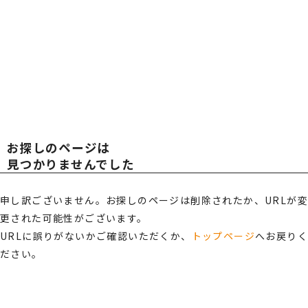
広報・スポンサー活動
お知らせ
TOT
TOT
RECRUIT
採用情報
AL
AL
プライバシーポリシー・
情報セキュリティポリシー
お探しのページは
総合受付窓口
OFF
OFF
見つかりませんでした
0120-519-199
営業時間
申し訳ございません。お探しのページは削除されたか、URLが変
9:00 ～ 18:00（土日祝・夏季休暇・年末年始を除く）
更された可能性がございます。
ICE
ICE
ご相談・お問い合わせ
URLに誤りがないかご確認いただくか、
トップページ
へお戻り
ださい。
メンバーズサイトログイン
サポート