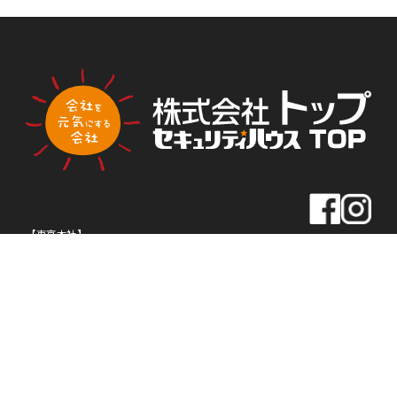
PLA
PLA
トップ新聞のアンケートに答える
NNI
NNI
NG
NG
【東京本社】
住所
〒163-0430
東京都新宿区西新宿2-1-1
新宿三井ビル30F
TEL
03-5320-1919
FAX
03-5320-1939
【名古屋本社】